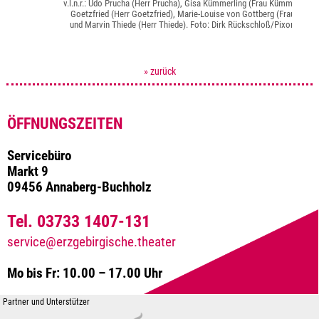
v.l.n.r.: Udo Prucha (Herr Prucha), Gisa Kümmerling (Frau Kümmerling),
Goetzfried (Herr Goetzfried), Marie-Louise von Gottberg (Frau von G
und Marvin Thiede (Herr Thiede). Foto: Dirk Rückschloß/Pixore Pho
» zurück
ÖFFNUNGSZEITEN
Servicebüro
Markt 9
09456 Annaberg-Buchholz
Tel. 03733 1407-131
service@erzgebirgische.theater
Mo bis Fr: 10.00 – 17.00 Uhr
Partner und Unterstützer