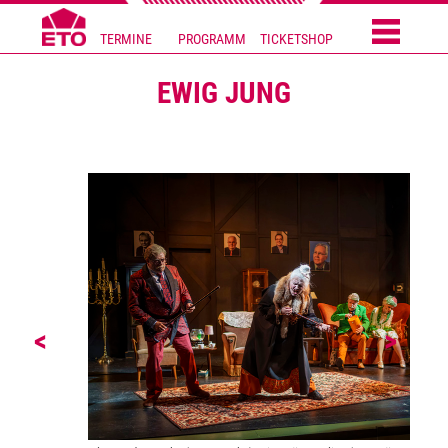
TERMINE
PROGRAMM
TICKETSHOP
EWIG JUNG
<
>