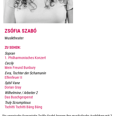
ZSÓFIA SZABÓ
Musiktheater
ZU SEHEN:
Sopran
1. Philharmonisches Konzert
Cecily
Mein Freund Bunbury
Evra, Tochter der Schamanin
Elfenfeuer II
Sybil Vane
Dorian Gray
Wilhelmine / Arbeiter 2
Das Buschgespenst
Truly Scrumptious
Tschitti Tschitti Bäng Bäng
Die ungarische Sopranistin Zsófia Szabó begann ihre musikalische Ausbildung mit 7