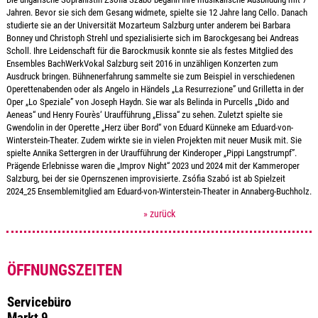
Jahren. Bevor sie sich dem Gesang widmete, spielte sie 12 Jahre lang Cello. Danach
studierte sie an der Universität Mozarteum Salzburg unter anderem bei Barbara
Bonney und Christoph Strehl und spezialisierte sich im Barockgesang bei Andreas
Scholl. Ihre Leidenschaft für die Barockmusik konnte sie als festes Mitglied des
Ensembles BachWerkVokal Salzburg seit 2016 in unzähligen Konzerten zum
Ausdruck bringen.
Bühnenerfahrung sammelte sie zum Beispiel in verschiedenen
Operettenabenden oder als Angelo in Händels „La Resurrezione” und Grilletta in der
Oper „Lo Speziale” von Joseph Haydn. Sie war als Belinda in Purcells „Dido and
Aeneas“ und Henry Fourès‘ Uraufführung „Elissa“ zu sehen. Zuletzt spielte sie
Gwendolin in der Operette „Herz über Bord“ von Eduard Künneke am Eduard-von-
Winterstein-Theater.
Zudem wirkte sie in vielen Projekten mit neuer Musik mit. Sie
spielte Annika Settergren in der Uraufführung der Kinderoper „Pippi Langstrumpf”.
Prägende Erlebnisse waren die „Improv Night“ 2023 und 2024 mit der Kammeroper
Salzburg, bei der sie Opernszenen improvisierte.
Zsófia Szabó ist ab Spielzeit
2024_25 Ensemblemitglied am Eduard-von-Winterstein-Theater in Annaberg-Buchholz.
» zurück
ÖFFNUNGSZEITEN
Servicebüro