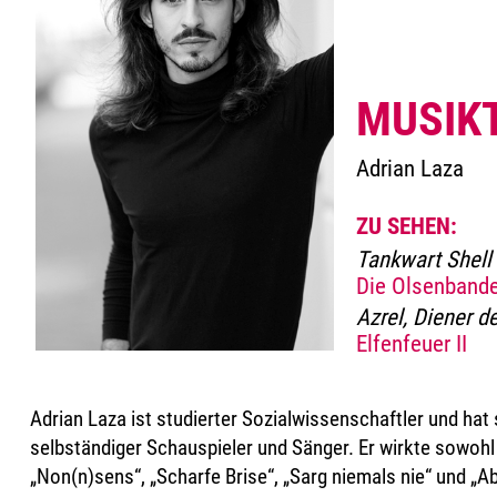
MUSIK
Adrian Laza
ZU SEHEN:
Tankwart Shell 
Die Olsenbande
Azrel, Diener d
Elfenfeuer II
Adrian Laza ist studierter Sozialwissenschaftler und hat
selbständiger Schauspieler und Sänger. Er wirkte sowohl 
„Non(n)sens“, „Scharfe Brise“, „Sarg niemals nie“ und „A