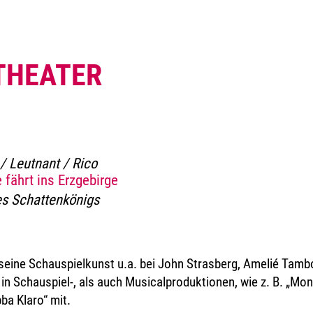
THEATER
/ Leutnant / Rico
 fährt ins Erzgebirge
es Schattenkönigs
 seine Schauspielkunst u.a. bei John Strasberg, Amelié Tambo
in Schauspiel-, als auch Musicalproduktionen, wie z. B. „Mon
bba Klaro“ mit.