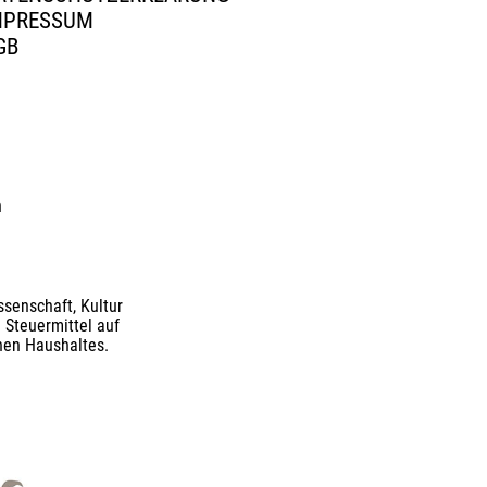
MPRESSUM
GB
n
senschaft, Kultur
 Steuermittel auf
nen Haushaltes.