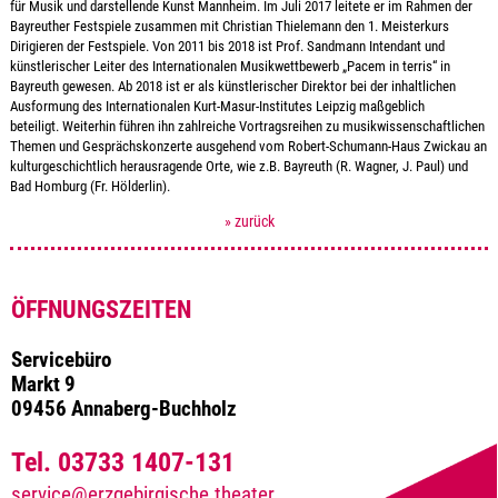
für Musik und darstellende Kunst Mannheim. Im Juli 2017 leitete er im Rahmen der
Bayreuther Festspiele zusammen mit Christian Thielemann den 1. Meisterkurs
Dirigieren der Festspiele. Von 2011 bis 2018 ist Prof. Sandmann Intendant und
künstlerischer Leiter des Internationalen Musikwettbewerb „Pacem in terris“ in
Bayreuth gewesen. Ab 2018 ist er als künstlerischer Direktor bei der inhaltlichen
Ausformung des Internationalen Kurt-Masur-Institutes Leipzig maßgeblich
beteiligt. Weiterhin führen ihn zahlreiche Vortragsreihen zu musikwissenschaftlichen
Themen und Gesprächskonzerte ausgehend vom Robert-Schumann-Haus Zwickau an
kulturgeschichtlich herausragende Orte, wie z.B. Bayreuth (R. Wagner, J. Paul) und
Bad Homburg (Fr. Hölderlin).
» zurück
ÖFFNUNGSZEITEN
Servicebüro
Markt 9
09456 Annaberg-Buchholz
Tel. 03733 1407-131
service@erzgebirgische.theater