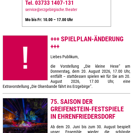
Tel. 03733 1407-131
service@erzgebirgische.theater
Mo bis Fr: 10.00 – 17.00 Uhr
+++ SPIELPLAN-ÄNDERUNG
+++
Liebes Publikum,
die Vorstellung „Die kleine Hexe“ am
Donnerstag, dem 20. August 2026, 17.00 Uhr,
entfällt – stattdessen spielen wir für Sie am 20.
August 2026, 17.00 Uhr, eine
Extravorstellung „Die Olsenbande fährt ins Erzgebirge“.
75. SAISON DER
GREIFENSTEIN-FESTSPIELE
IN EHRENFRIEDERSDORF
Ab dem 20. Juni bis zum 30. August bespielt
unser Ensemble wieder die schönste