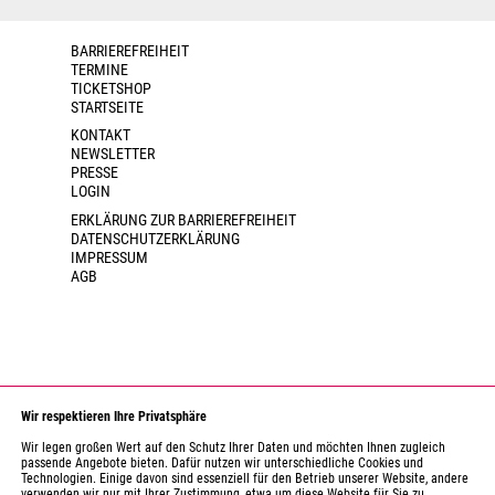
BARRIEREFREIHEIT
TERMINE
TICKETSHOP
STARTSEITE
KONTAKT
NEWSLETTER
PRESSE
LOGIN
ERKLÄRUNG ZUR BARRIEREFREIHEIT
DATENSCHUTZERKLÄRUNG
IMPRESSUM
AGB
Wir respektieren Ihre Privatsphäre
Wir legen großen Wert auf den Schutz Ihrer Daten und möchten Ihnen zugleich
passende Angebote bieten. Dafür nutzen wir unterschiedliche Cookies und
Technologien. Einige davon sind essenziell für den Betrieb unserer Website, andere
verwenden wir nur mit Ihrer Zustimmung, etwa um diese Website für Sie zu