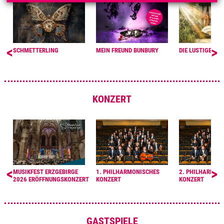
<
>
SCHMETTERLING
MEIN FREUND BUNBURY
DIE LUSTIGE WI
KONZERT
<
>
MUSIKFEST ERZGEBIRGE
1. PHILHARMONISCHES
2. PHILHARMON
2026 ERÖFFNUNGSKONZERT
KONZERT
KONZERT
GASTSPIELE